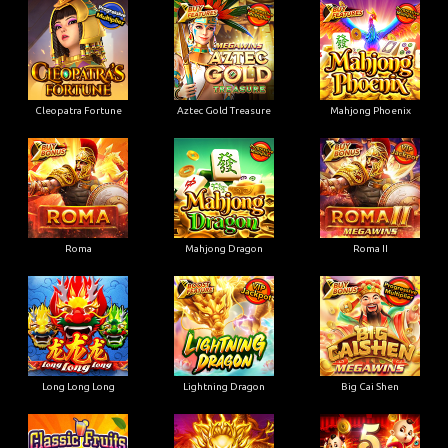
Cleopatra Fortune
Aztec Gold Treasure
Mahjong Phoenix
Roma
Mahjong Dragon
Roma II
Long Long Long
Lightning Dragon
Big Cai Shen