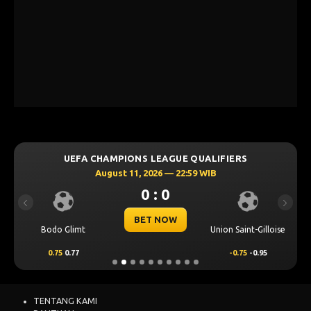
UEFA CHAMPIONS LEAGUE QUALIFIERS
August 11, 2026 — 22:59 WIB
0 : 0
Previous
Next
BET NOW
Bodo Glimt
Union Saint-Gilloise
0.75
0.77
-0.75
-0.95
TENTANG KAMI