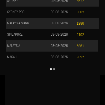
TOTOMACAU 1600
08-08-2026
2957
TOTOMACAU 1900
08-08-2026
9031
TOTOMACAU 2200
08-08-2026
6525