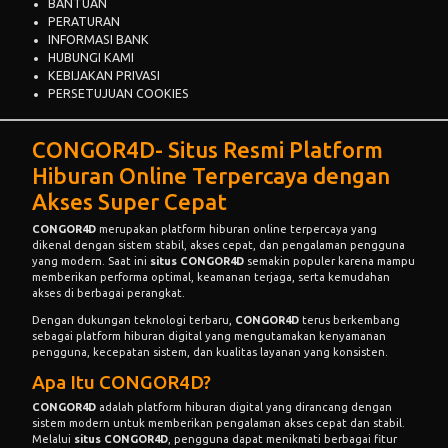
BANTUAN
PERATURAN
INFORMASI BANK
HUBUNGI KAMI
KEBIJAKAN PRIVASI
PERSETUJUAN COOKIES
CONGOR4D
- Situs Resmi Platform
Hiburan Online Terpercaya dengan
Akses Super Cepat
CONGOR4D
merupakan platform hiburan online terpercaya yang
dikenal dengan sistem stabil, akses cepat, dan pengalaman pengguna
yang modern. Saat ini
situs CONGOR4D
semakin populer karena mampu
memberikan performa optimal, keamanan terjaga, serta kemudahan
akses di berbagai perangkat.
Dengan dukungan teknologi terbaru,
CONGOR4D
terus berkembang
sebagai platform hiburan digital yang mengutamakan kenyamanan
pengguna, kecepatan sistem, dan kualitas layanan yang konsisten.
Apa Itu CONGOR4D?
CONGOR4D
adalah platform hiburan digital yang dirancang dengan
sistem modern untuk memberikan pengalaman akses cepat dan stabil.
Melalui
situs CONGOR4D
, pengguna dapat menikmati berbagai fitur