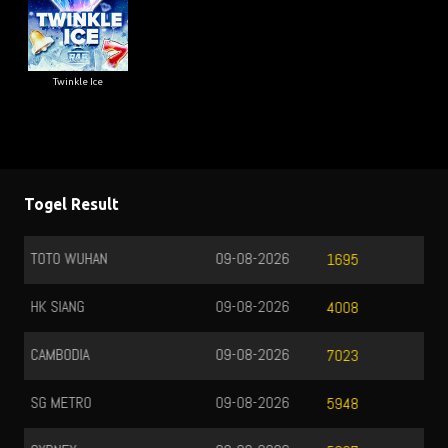
Twinkle Ice
Togel Result
QATAR
08-08-2026
5256
HONGKONG
08-08-2026
2797
TOTOMACAU 0000
09-08-2026
5131
TOTOMACAU 1300
09-08-2026
7545