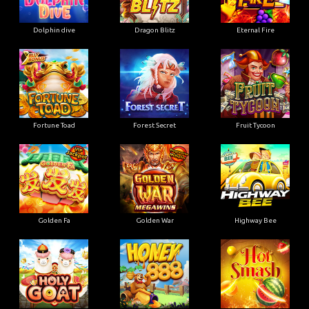
Dolphin dive
Dragon Blitz
Eternal Fire
Fortune Toad
Forest Secret
Fruit Tycoon
Golden Fa
Golden War
Highway Bee