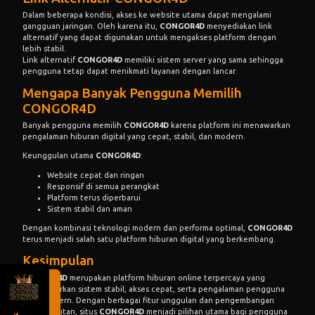
Dalam beberapa kondisi, akses ke website utama dapat mengalami
gangguan jaringan. Oleh karena itu,
CONGOR4D
menyediakan link
alternatif yang dapat digunakan untuk mengakses platform dengan
lebih stabil.
Link alternatif
CONGOR4D
memiliki sistem server yang sama sehingga
pengguna tetap dapat menikmati layanan dengan lancar.
Mengapa Banyak Pengguna Memilih
CONGOR4D
Banyak pengguna memilih
CONGOR4D
karena platform ini menawarkan
pengalaman hiburan digital yang cepat, stabil, dan modern.
Keunggulan utama
CONGOR4D
:
Website cepat dan ringan
Responsif di semua perangkat
Platform terus diperbarui
Sistem stabil dan aman
Dengan kombinasi teknologi modern dan performa optimal,
CONGOR4D
terus menjadi salah satu platform hiburan digital yang berkembang.
Kesimpulan
CONGOR4D
merupakan platform hiburan online terpercaya yang
menghadirkan sistem stabil, akses cepat, serta pengalaman pengguna
yang modern. Dengan berbagai fitur unggulan dan pengembangan
berkelanjutan, situs
CONGOR4D
menjadi pilihan utama bagi pengguna