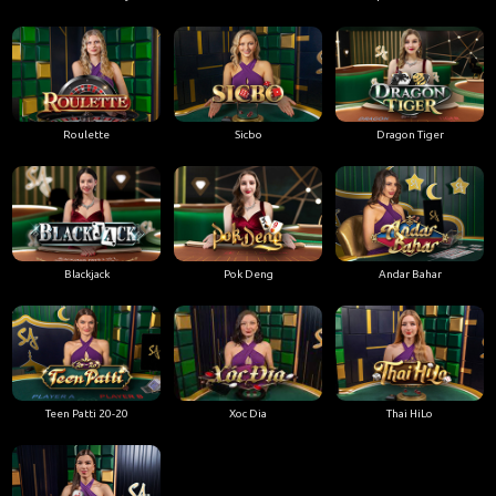
Roulette
Sicbo
Dragon Tiger
Blackjack
Pok Deng
Andar Bahar
Teen Patti 20-20
Xoc Dia
Thai HiLo