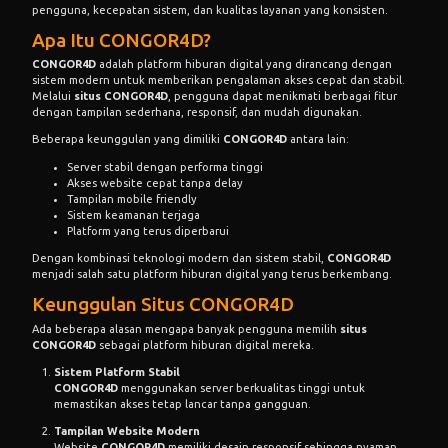
pengguna, kecepatan sistem, dan kualitas layanan yang konsisten.
Apa Itu CONGOR4D?
CONGOR4D
adalah platform hiburan digital yang dirancang dengan
sistem modern untuk memberikan pengalaman akses cepat dan stabil.
Melalui
situs CONGOR4D
, pengguna dapat menikmati berbagai fitur
dengan tampilan sederhana, responsif, dan mudah digunakan.
Beberapa keunggulan yang dimiliki
CONGOR4D
antara lain:
Server stabil dengan performa tinggi
Akses website cepat tanpa delay
Tampilan mobile friendly
Sistem keamanan terjaga
Platform yang terus diperbarui
Dengan kombinasi teknologi modern dan sistem stabil,
CONGOR4D
menjadi salah satu platform hiburan digital yang terus berkembang.
Keunggulan Situs CONGOR4D
Ada beberapa alasan mengapa banyak pengguna memilih
situs
CONGOR4D
sebagai platform hiburan digital mereka.
Sistem Platform Stabil
CONGOR4D
menggunakan server berkualitas tinggi untuk
memastikan akses tetap lancar tanpa gangguan.
Tampilan Website Modern
Website
CONGOR4D
memiliki desain responsif sehingga nyaman