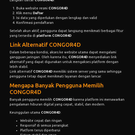
Buka website resmi
CONGOR4D
Klik menu
Daftar
Isi data yang diperlukan dengan lengkap dan valid
Konfirmasi pendaftaran
Setelah akun aktif, pengguna dapat langsung menikmati berbagai fitur
yang tersedia di
platform CONGOR4D
Link Alternatif CONGOR4D
Dalam beberapa kondisi, akses ke website utama dapat mengalami
gangguan jaringan. Oleh karena itu,
CONGOR4D
menyediakan link
alternatif yang dapat digunakan untuk mengakses platform dengan
lebih stabil.
Link alternatif
CONGOR4D
memiliki sistem server yang sama sehingga
pengguna tetap dapat menikmati layanan dengan lancar.
Mengapa Banyak Pengguna Memilih
CONGOR4D
Banyak pengguna memilih
CONGOR4D
karena platform ini menawarkan
pengalaman hiburan digital yang cepat, stabil, dan modern.
Keunggulan utama
CONGOR4D
:
Website cepat dan ringan
Responsif di semua perangkat
Platform terus diperbarui