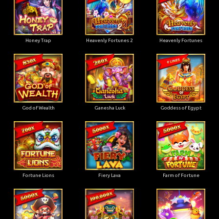
Honey Trap
Heavenly Fortunes 2
Heavenly Fortunes
God of Wealth
Ganesha Luck
Goddess of Egypt
Fortune Lions
Fiery Lava
Farm of Fortune