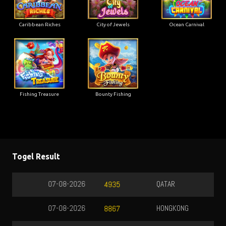
Caribbean Riches
City of Jewels
Ocean Carnival
Fishing Treasure
Bounty Fishing
Togel Result
QATAR
06-08-2026
6642
HONGKONG
06-08-2026
3634