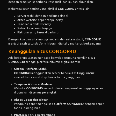
dengan tampilan sederhana, responsif, dan mudah digunakan.
Beberapa keunggulan yang dimiliki
CONGOR4D
antara lain:
Server stabil dengan performa tinggi
Akses website cepat tanpa delay
Tampilan mobile friendly
Sistem keamanan terjaga
Platform yang terus diperbarui
Dengan kombinasi teknologi modern dan sistem stabil,
CONGOR4D
menjadi salah satu platform hiburan digital yang terus berkembang.
Keunggulan Situs CONGOR4D
Ada beberapa alasan mengapa banyak pengguna memilih
situs
CONGOR4D
sebagai platform hiburan digital mereka.
Sistem Platform Stabil
CONGOR4D
menggunakan server berkualitas tinggi untuk
memastikan akses tetap lancar tanpa gangguan.
Tampilan Website Modern
Website
CONGOR4D
memiliki desain responsif sehingga nyaman
digunakan di semua perangkat.
Akses Cepat dan Ringan
Pengguna dapat mengakses
platform CONGOR4D
dengan cepat
tanpa loading lama.
Platform Terus Berkembang