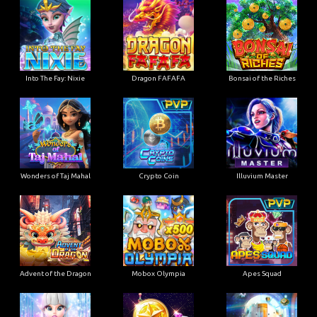
Into The Fay: Nixie
Dragon FAFAFA
Bonsai of the Riches
Wonders of Taj Mahal
Crypto Coin
Illuvium Master
Advent of the Dragon
Mobox Olympia
Apes Squad