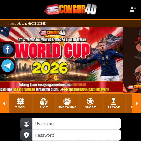
Selamat datang di CONGOR4D
TOGEL
SLOT
LIVE CASINO
SPORT
ARCADE
SABU