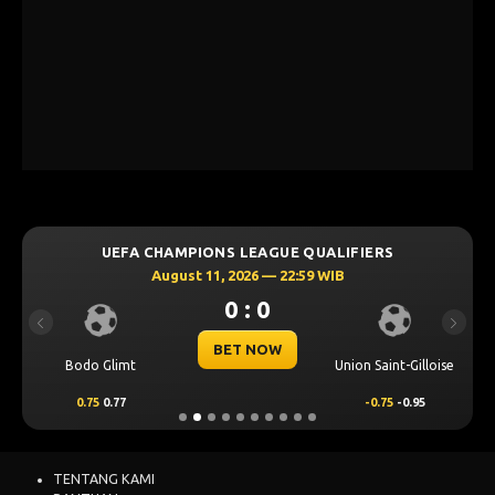
UEFA CHAMPIONS LEAGUE QUALIFIERS
August 11, 2026 — 22:59 WIB
0 : 0
Previous
Next
BET NOW
Bodo Glimt
Union Saint-Gilloise
0.75
0.77
-0.75
-0.95
TENTANG KAMI