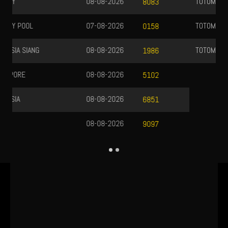
TOTOMACAU 1600
08-08-2026
2957
TOTOMACAU 1900
08-08-2026
9031
TOTOMACAU 2200
08-08-2026
6525