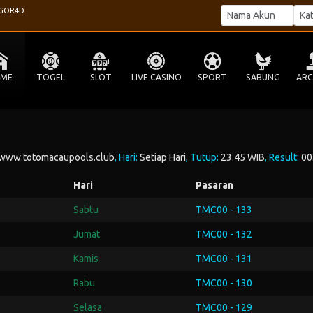
NGOR4D
ME
TOGEL
SLOT
LIVE CASINO
SPORT
SABUNG
ARC
www.totomacaupools.club
, Hari:
Setiap Hari
, Tutup:
23.45 WIB
, Result:
00
Hari
Pasaran
Sabtu
TMC00 - 133
Jumat
TMC00 - 132
Kamis
TMC00 - 131
Rabu
TMC00 - 130
Selasa
TMC00 - 129