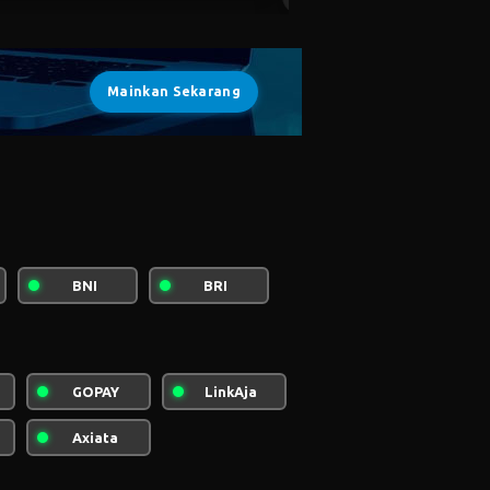
Mainkan Sekarang
BNI
BRI
GOPAY
LinkAja
Axiata