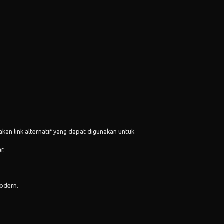
an link alternatif yang dapat digunakan untuk
r.
modern.