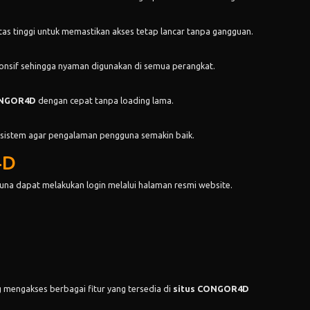
as tinggi untuk memastikan akses tetap lancar tanpa gangguan.
onsif sehingga nyaman digunakan di semua perangkat.
ONGOR4D
dengan cepat tanpa loading lama.
sistem agar pengalaman pengguna semakin baik.
4D
una dapat melakukan login melalui halaman resmi website.
g mengakses berbagai fitur yang tersedia di
situs CONGOR4D