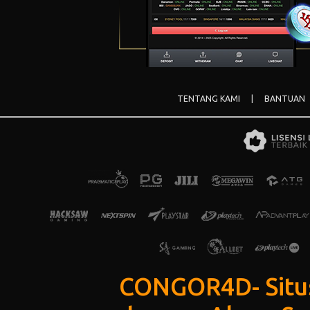
TENTANG KAMI
|
BANTUAN
CONGOR4D
- Sit