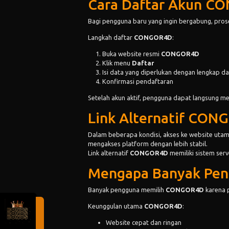
Cara Daftar Akun 
Bagi pengguna baru yang ingin bergabung, pro
Langkah daftar
CONGOR4D
:
Buka website resmi
CONGOR4D
Klik menu
Daftar
Isi data yang diperlukan dengan lengkap da
Konfirmasi pendaftaran
Setelah akun aktif, pengguna dapat langsung me
Link Alternatif CO
Dalam beberapa kondisi, akses ke website utam
mengakses platform dengan lebih stabil.
Link alternatif
CONGOR4D
memiliki sistem ser
Mengapa Banyak Pe
Banyak pengguna memilih
CONGOR4D
karena p
Keunggulan utama
CONGOR4D
:
Website cepat dan ringan