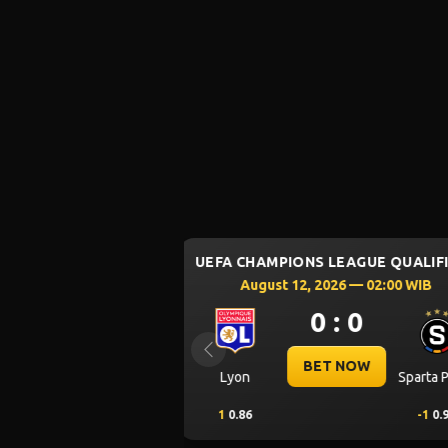
7/8/2026
UEFA CHAMPIONS LEAGUE QUALIF
August 11, 2026 — 22:59 WIB
0 : 0
Previous
BET NOW
Union 
Bodo Glimt
Gill
0.75
0.82
-0.75