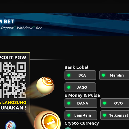
M BET
Deposit
Withdraw
Bet
Bank Lokal
BCA
Mandiri
JAGO
E Money & Pulsa
DANA
OVO
Lain-lain
Telkomsel
Crypto Currency