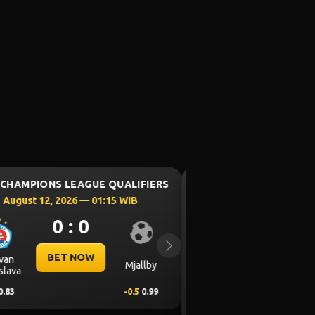
7/8/2026
FOOTBALL F24 INTERNATIONAL
FRIENDLY
August 8, 2026 — 05:45 WIB
0 : 3
Next
BET NOW
elgium
e-Poland
0
-0.71
0.00
0.47