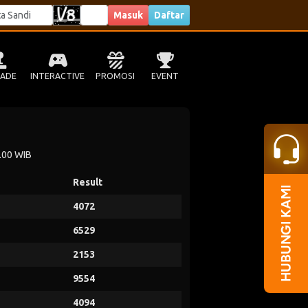
Masuk
Daftar
ADE
INTERACTIVE
PROMOSI
EVENT
.00 WIB
Result
4072
6529
2153
9554
4094