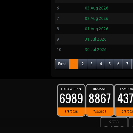
6
03 Aug 2026
7
02 Aug 2026
8
01 Aug 2026
9
31 Jul 2026
10
30 Jul 2026
First
1
2
3
4
5
6
7
TOTO WUHAN
HK SIANG
CAMBOD
6989
8867
43
8/8/2026
7/8/2026
7/8/20
QATAR
3158