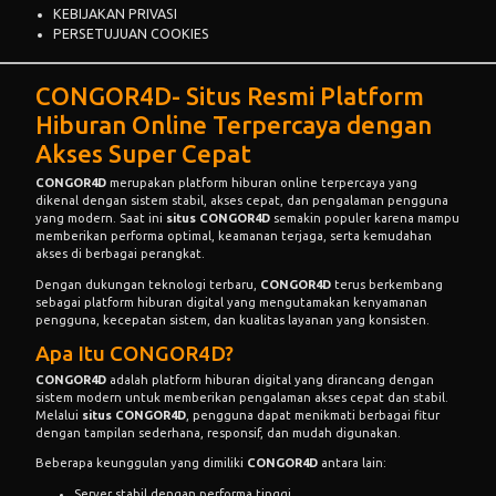
KEBIJAKAN PRIVASI
PERSETUJUAN COOKIES
CONGOR4D
- Situs Resmi Platform
Hiburan Online Terpercaya dengan
Akses Super Cepat
CONGOR4D
merupakan platform hiburan online terpercaya yang
dikenal dengan sistem stabil, akses cepat, dan pengalaman pengguna
yang modern. Saat ini
situs CONGOR4D
semakin populer karena mampu
memberikan performa optimal, keamanan terjaga, serta kemudahan
akses di berbagai perangkat.
Dengan dukungan teknologi terbaru,
CONGOR4D
terus berkembang
sebagai platform hiburan digital yang mengutamakan kenyamanan
pengguna, kecepatan sistem, dan kualitas layanan yang konsisten.
Apa Itu CONGOR4D?
CONGOR4D
adalah platform hiburan digital yang dirancang dengan
sistem modern untuk memberikan pengalaman akses cepat dan stabil.
Melalui
situs CONGOR4D
, pengguna dapat menikmati berbagai fitur
dengan tampilan sederhana, responsif, dan mudah digunakan.
Beberapa keunggulan yang dimiliki
CONGOR4D
antara lain:
Server stabil dengan performa tinggi