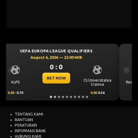
UEFA EUROPA LEAGUE QUALIFIERS
August 7, 2026 — 00:00 WIB
0 : 0
Previous
Next
BET NOW
tatea
Red Bull Salzburg
Pafos FC
a
4
0.75
0.55
-0.75
-0.71
TENTANG KAMI
BANTUAN
PERATURAN
INFORMASI BANK
HUBUNGI KAMI