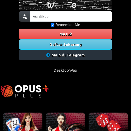
Remember Me
Masuk
Daftar Sekarang
Main di Telegram
Desktop
Wap