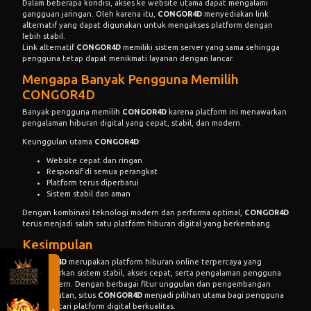
Dalam beberapa kondisi, akses ke website utama dapat mengalami
gangguan jaringan. Oleh karena itu,
CONGOR4D
menyediakan link
alternatif yang dapat digunakan untuk mengakses platform dengan
lebih stabil.
Link alternatif
CONGOR4D
memiliki sistem server yang sama sehingga
pengguna tetap dapat menikmati layanan dengan lancar.
Mengapa Banyak Pengguna Memilih
CONGOR4D
Banyak pengguna memilih
CONGOR4D
karena platform ini menawarkan
pengalaman hiburan digital yang cepat, stabil, dan modern.
Keunggulan utama
CONGOR4D
:
Website cepat dan ringan
Responsif di semua perangkat
Platform terus diperbarui
Sistem stabil dan aman
Dengan kombinasi teknologi modern dan performa optimal,
CONGOR4D
terus menjadi salah satu platform hiburan digital yang berkembang.
Kesimpulan
CONGOR4D
merupakan platform hiburan online terpercaya yang
menghadirkan sistem stabil, akses cepat, serta pengalaman pengguna
yang modern. Dengan berbagai fitur unggulan dan pengembangan
berkelanjutan, situs
CONGOR4D
menjadi pilihan utama bagi pengguna
yang mencari platform digital berkualitas.