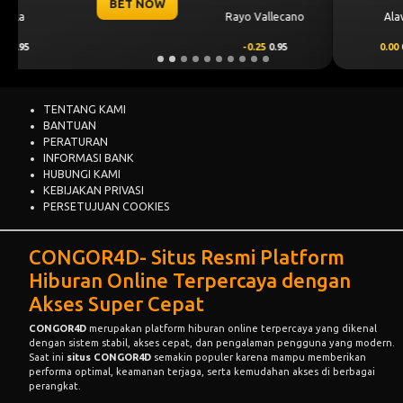
BET NOW
Alaves
Getafe
0.00
0.62
0.00
-0.72
TENTANG KAMI
BANTUAN
PERATURAN
INFORMASI BANK
HUBUNGI KAMI
KEBIJAKAN PRIVASI
PERSETUJUAN COOKIES
CONGOR4D
- Situs Resmi Platform
Hiburan Online Terpercaya dengan
Akses Super Cepat
CONGOR4D
merupakan platform hiburan online terpercaya yang dikenal
dengan sistem stabil, akses cepat, dan pengalaman pengguna yang modern.
Saat ini
situs CONGOR4D
semakin populer karena mampu memberikan
performa optimal, keamanan terjaga, serta kemudahan akses di berbagai
perangkat.