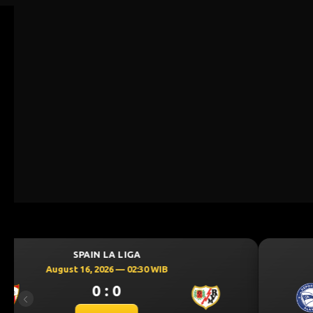
SPAIN LA LIGA
August 16, 2026 — 00:30 WIB
0 : 0
Previous
Ne