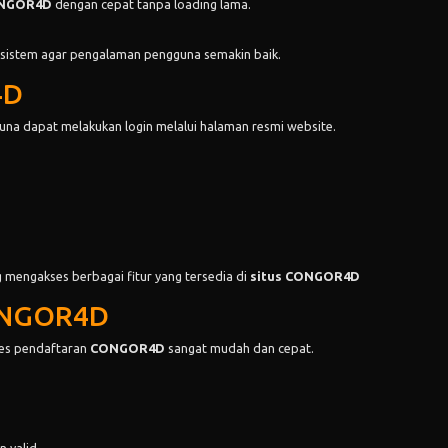
ONGOR4D
dengan cepat tanpa loading lama.
sistem agar pengalaman pengguna semakin baik.
4D
una dapat melakukan login melalui halaman resmi website.
g mengakses berbagai fitur yang tersedia di
situs CONGOR4D
CONGOR4D
ses pendaftaran
CONGOR4D
sangat mudah dan cepat.
n valid