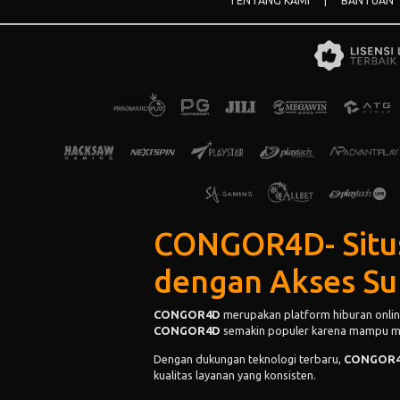
TENTANG KAMI
|
BANTUAN
CONGOR4D
- Sit
dengan Akses Su
CONGOR4D
merupakan platform hiburan online
CONGOR4D
semakin populer karena mampu me
Dengan dukungan teknologi terbaru,
CONGOR
kualitas layanan yang konsisten.