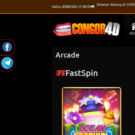
Selamat datang di CO
Sabtu 8/08/2026 13:08:06
HO
Arcade
FastSpin