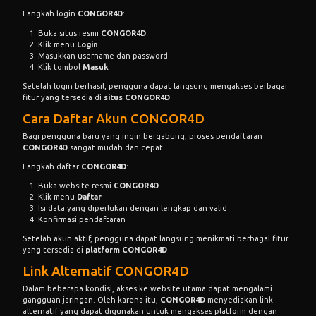
Langkah login
CONGOR4D
:
Buka situs resmi
CONGOR4D
Klik menu
Login
Masukkan username dan password
Klik tombol
Masuk
Setelah login berhasil, pengguna dapat langsung mengakses berbagai
fitur yang tersedia di
situs CONGOR4D
Cara Daftar Akun CONGOR4D
Bagi pengguna baru yang ingin bergabung, proses pendaftaran
CONGOR4D
sangat mudah dan cepat.
Langkah daftar
CONGOR4D
:
Buka website resmi
CONGOR4D
Klik menu
Daftar
Isi data yang diperlukan dengan lengkap dan valid
Konfirmasi pendaftaran
Setelah akun aktif, pengguna dapat langsung menikmati berbagai fitur
yang tersedia di
platform CONGOR4D
Link Alternatif CONGOR4D
Dalam beberapa kondisi, akses ke website utama dapat mengalami
gangguan jaringan. Oleh karena itu,
CONGOR4D
menyediakan link
alternatif yang dapat digunakan untuk mengakses platform dengan