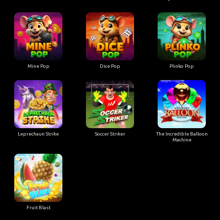
Mine Pop
Dice Pop
Plinko Pop
Leprechaun Strike
Soccer Striker
The Incredible Balloon
Machine
Fruit Blast