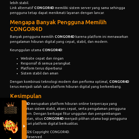
lebih stabil.
Link alternatif
CONGOR4D
memiliki sistem server yang sama sehingga
pengguna tetap dapat menikmati layanan dengan lancar.
Mengapa Banyak Pengguna Memilih
CONGOR4D
Banyak pengguna memilih
CONGOR4D
karena platform ini menawarkan
pengalaman hiburan digital yang cepat, stabil, dan modern.
Keunggulan utama
CONGOR4D
:
Website cepat dan ringan
Responsif di semua perangkat
Platform terus diperbarui
Sistem stabil dan aman
Dengan kombinasi teknologi modern dan performa optimal,
CONGOR4D
terus menjadi salah satu platform hiburan digital yang berkembang.
Kesimpulan
CONGOR4D
merupakan platform hiburan online terpercaya yang
menghadirkan sistem stabil, akses cepat, serta pengalaman pengguna
yang modern. Dengan berbagai fitur unggulan dan pengembangan
berkelanjutan, situs
CONGOR4D
menjadi pilihan utama bagi pengguna
yang mencari platform digital berkualitas.
© 2015 - 2026 Copyright CONGOR4D.
All Rights Reserved.