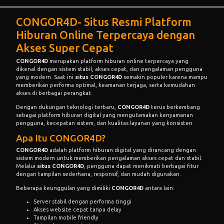
CONGOR4D
- Situs Resmi Platform
Hiburan Online Terpercaya dengan
Akses Super Cepat
CONGOR4D
merupakan platform hiburan online terpercaya yang
dikenal dengan sistem stabil, akses cepat, dan pengalaman pengguna
yang modern. Saat ini
situs CONGOR4D
semakin populer karena mampu
memberikan performa optimal, keamanan terjaga, serta kemudahan
akses di berbagai perangkat.
Dengan dukungan teknologi terbaru,
CONGOR4D
terus berkembang
sebagai platform hiburan digital yang mengutamakan kenyamanan
pengguna, kecepatan sistem, dan kualitas layanan yang konsisten.
Apa Itu CONGOR4D?
CONGOR4D
adalah platform hiburan digital yang dirancang dengan
sistem modern untuk memberikan pengalaman akses cepat dan stabil.
Melalui
situs CONGOR4D
, pengguna dapat menikmati berbagai fitur
dengan tampilan sederhana, responsif, dan mudah digunakan.
Beberapa keunggulan yang dimiliki
CONGOR4D
antara lain:
Server stabil dengan performa tinggi
Akses website cepat tanpa delay
Tampilan mobile friendly