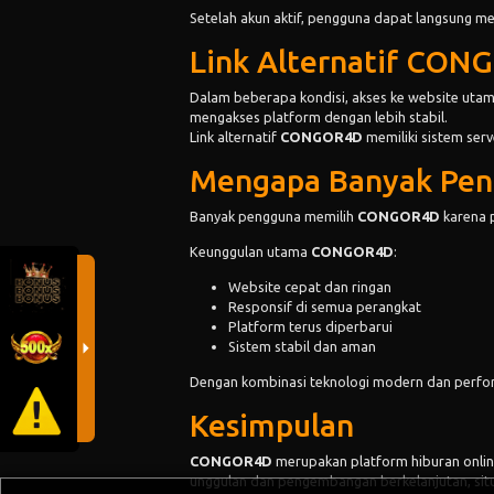
Konfirmasi pendaftaran
Setelah akun aktif, pengguna dapat langsung me
Link Alternatif CO
Dalam beberapa kondisi, akses ke website utam
mengakses platform dengan lebih stabil.
Link alternatif
CONGOR4D
memiliki sistem ser
Mengapa Banyak Pe
Banyak pengguna memilih
CONGOR4D
karena p
Keunggulan utama
CONGOR4D
:
Website cepat dan ringan
Responsif di semua perangkat
Platform terus diperbarui
Sistem stabil dan aman
Dengan kombinasi teknologi modern dan perfo
Kesimpulan
CONGOR4D
merupakan platform hiburan onlin