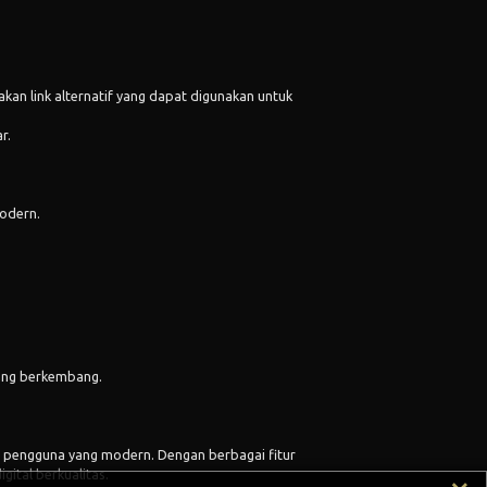
an link alternatif yang dapat digunakan untuk
r.
modern.
yang berkembang.
n pengguna yang modern. Dengan berbagai fitur