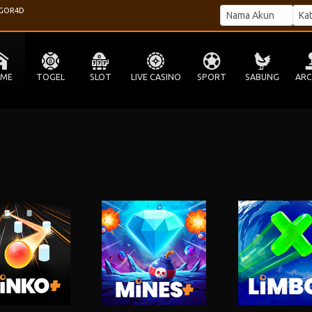
NGOR4D
ME
TOGEL
SLOT
LIVE CASINO
SPORT
SABUNG
ARC