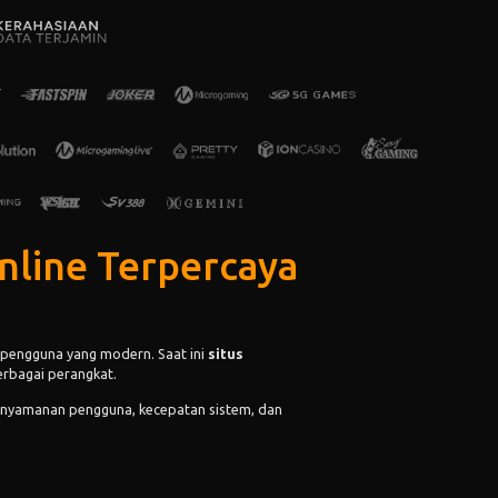
Online Terpercaya
 pengguna yang modern. Saat ini
situs
rbagai perangkat.
enyamanan pengguna, kecepatan sistem, dan