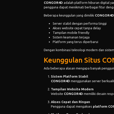
CONGOR4D
adalah platform hiburan digital 
pengguna dapat menikmati berbagai fitur denga
Beberapa keunggulan yang dimiliki
CONGOR4D
Server stabil dengan performa tinggi
Akses website cepat tanpa delay
Tampilan mobile friendly
Sistem keamanan terjaga
Platform yang terus diperbarui
Dengan kombinasi teknologi modern dan sistem
Keunggulan Situs 
Ada beberapa alasan mengapa banyak penggun
Sistem Platform Stabil
CONGOR4D
menggunakan server berkualit
Tampilan Website Modern
Website
CONGOR4D
memiliki desain resp
Akses Cepat dan Ringan
Pengguna dapat mengakses
platform C