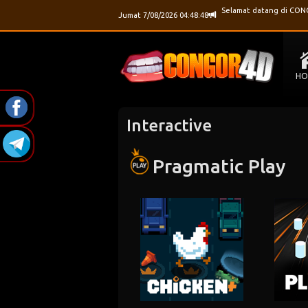
Selamat datang di CO
Jumat 7/08/2026 04:48:49
HO
Interactive
Pragmatic Play