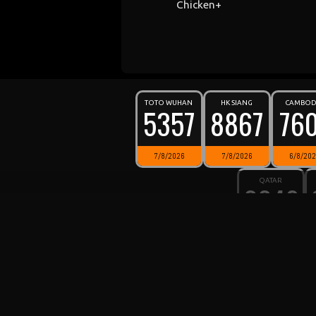
Chicken+
TOTO WUHAN
HK SIANG
CAMBOD
5357
8867
76
7/8/2026
7/8/2026
6/8/20
QATAR
6642
6/8/2026